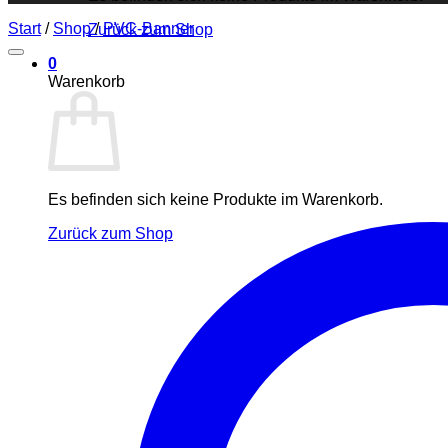
Start
/
Shop
/
PVC-Banner
Zurück zum Shop
0
Warenkorb
Es befinden sich keine Produkte im Warenkorb.
Zurück zum Shop