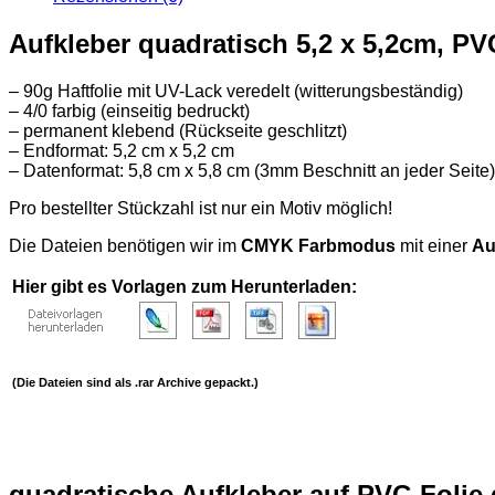
Folien-
Aufkleber)
Aufkleber quadratisch 5,2 x 5,2cm, PV
Menge
– 90g Haftfolie mit UV-Lack veredelt (witterungsbeständig)
– 4/0 farbig (einseitig bedruckt)
– permanent klebend (Rückseite geschlitzt)
– Endformat: 5,2 cm x 5,2 cm
– Datenformat: 5,8 cm x 5,8 cm (3mm Beschnitt an jeder Seite)
Pro bestellter Stückzahl ist nur ein Motiv möglich!
Die Dateien benötigen wir im
CMYK Farbmodus
mit einer
Au
Hier gibt es Vorlagen zum Herunterladen:
(Die Dateien sind als .rar Archive gepackt.)
quadratische Aufkleber auf PVC-Folie