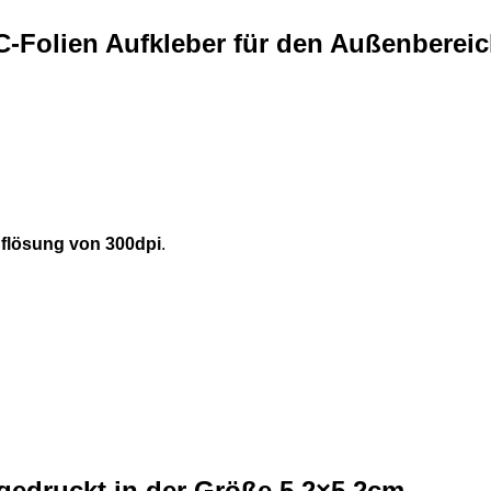
C-Folien Aufkleber für den Außenberei
flösung von 300dpi
.
 gedruckt in der Größe 5,2×5,2cm