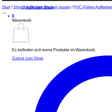
Start
/
Shop
/
Aufkleber drucken lassen
/
PVC-Folien Aufklebe
Zurück zum Shop
0
Warenkorb
Es befinden sich keine Produkte im Warenkorb.
Zurück zum Shop