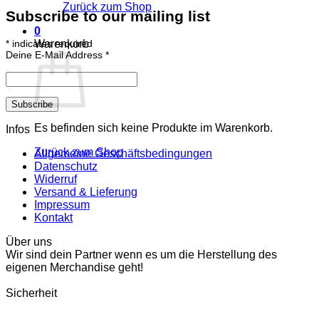
Zurück zum Shop
Subscribe to our mailing list
0
*
indicates required
Warenkorb
Deine E-Mail Address
*
Es befinden sich keine Produkte im Warenkorb.
Infos
Zurück zum Shop
Allgemeine Geschäftsbedingungen
Datenschutz
Widerruf
Versand & Lieferung
Impressum
Kontakt
Über uns
Wir sind dein Partner wenn es um die Herstellung des
eigenen Merchandise geht!
Sicherheit