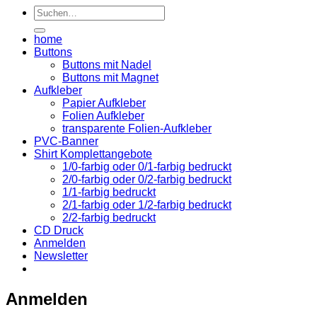
Suchen
nach:
T
G
K
home
P
Buttons
2
S
Buttons mit Nadel
Buttons mit Magnet
Aufkleber
Papier Aufkleber
Folien Aufkleber
transparente Folien-Aufkleber
PVC-Banner
Shirt Komplettangebote
1/0-farbig oder 0/1-farbig bedruckt
2/0-farbig oder 0/2-farbig bedruckt
1/1-farbig bedruckt
2/1-farbig oder 1/2-farbig bedruckt
2/2-farbig bedruckt
CD Druck
Anmelden
Newsletter
Anmelden